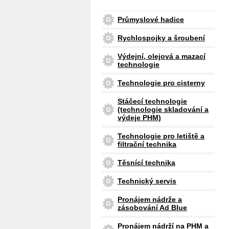
Průmyslové hadice
Rychlospojky a šroubení
Výdejní, olejová a mazací
technologie
Technologie pro cisterny
Stáčecí technologie
(technologie skladování a
výdeje PHM)
Technologie pro letiště a
filtrační technika
Těsnící technika
Technický servis
Pronájem nádrže a
zásobování Ad Blue
Pronájem nádrží na PHM a