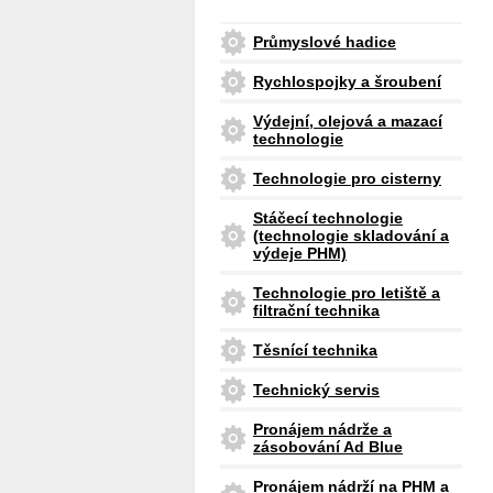
Průmyslové hadice
Rychlospojky a šroubení
Výdejní, olejová a mazací
technologie
Technologie pro cisterny
Stáčecí technologie
(technologie skladování a
výdeje PHM)
Technologie pro letiště a
filtrační technika
Těsnící technika
Technický servis
Pronájem nádrže a
zásobování Ad Blue
Pronájem nádrží na PHM a