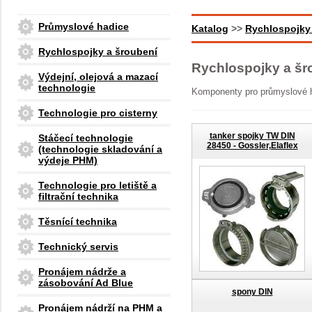
Průmyslové hadice
Katalog
>>
Rychlospojky
Rychlospojky a šroubení
Rychlospojky a šr
Výdejní, olejová a mazací
technologie
Komponenty pro průmyslové h
Technologie pro cisterny
tanker spojky TW DIN
Stáčecí technologie
28450 - Gossler,Elaflex
(technologie skladování a
výdeje PHM)
Technologie pro letiště a
filtrační technika
Těsnící technika
Technický servis
Pronájem nádrže a
zásobování Ad Blue
spony DIN
Pronájem nádrží na PHM a