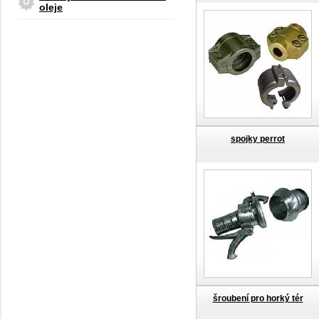
oleje
spojky perrot
šroubení pro horký tér