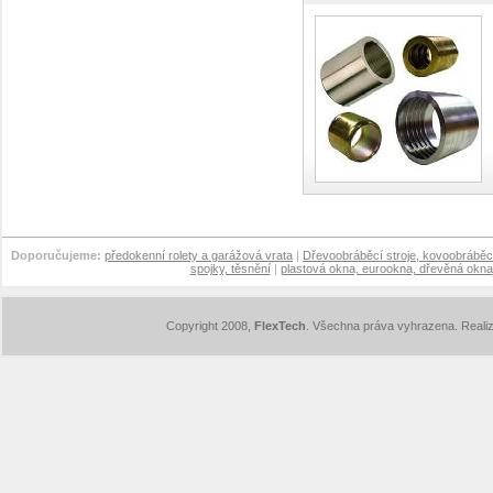
Doporučujeme:
předokenní rolety a garážová vrata
|
Dřevoobráběcí stroje, kovoobráběcí
spojky, těsnění
|
plastová okna, eurookna, dřevěná okna
Copyright 2008,
FlexTech
. Všechna práva vyhrazena. Reali