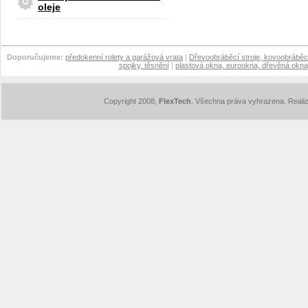
oleje
Doporučujeme:
předokenní rolety a garážová vrata
|
Dřevoobráběcí stroje, kovoobráběcí
spojky, těsnění
|
plastová okna, eurookna, dřevěná okna
Copyright 2008,
FlexTech
. Všechna práva vyhrazena. Reali