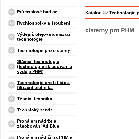
Průmyslové hadice
Katalog
>>
Technologie p
Rychlospojky a šroubení
cisterny pro PHM
Výdejní, olejová a mazací
technologie
Technologie pro cisterny
Stáčecí technologie
(technologie skladování a
výdeje PHM)
Technologie pro letiště a
filtrační technika
Těsnící technika
Technický servis
Pronájem nádrže a
zásobování Ad Blue
Pronájem nádrží na PHM a